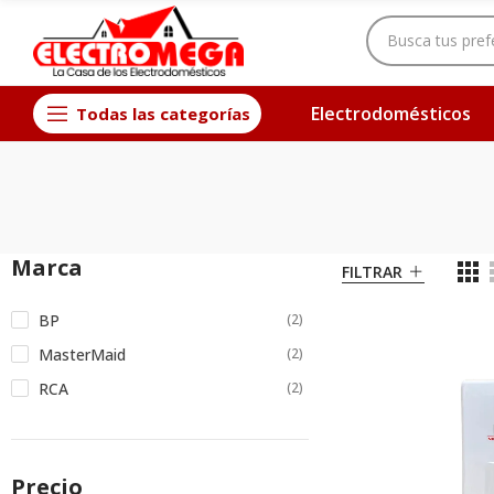
Electrodomésticos
Todas las categorías
Marca
FILTRAR
BP
(2)
MasterMaid
(2)
RCA
(2)
Precio