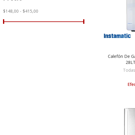
$148,00 - $415,00
Calefón De Ga
AÑA
28L
Todas
Efec