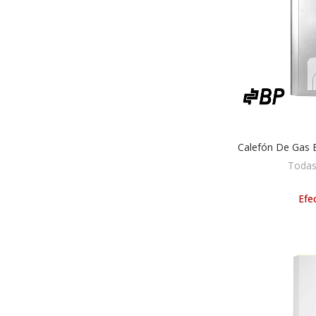
Calefón De Gas B
AÑA
Todas
Efec