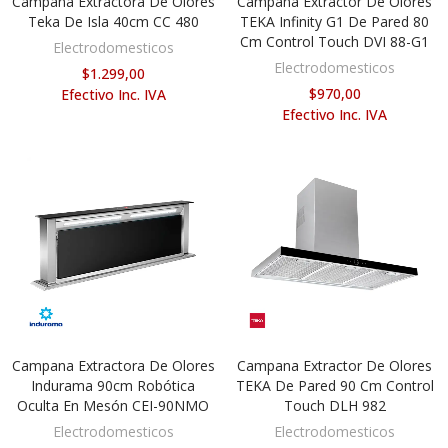
Campana Extractora De Olores
Campana Extractor De Olores
AÑADIR AL CARRITO
AÑADIR AL CARRITO
Teka De Isla 40cm CC 480
TEKA Infinity G1 De Pared 80
Cm Control Touch DVI 88-G1
Electrodomesticos
Electrodomesticos
$1.299,00
$970,00
Efectivo Inc. IVA
Efectivo Inc. IVA
Campana Extractora De Olores
Campana Extractor De Olores
AÑADIR AL CARRITO
AÑADIR AL CARRITO
Indurama 90cm Robótica
TEKA De Pared 90 Cm Control
Oculta En Mesón CEI-90NMO
Touch DLH 982
Electrodomesticos
Electrodomesticos