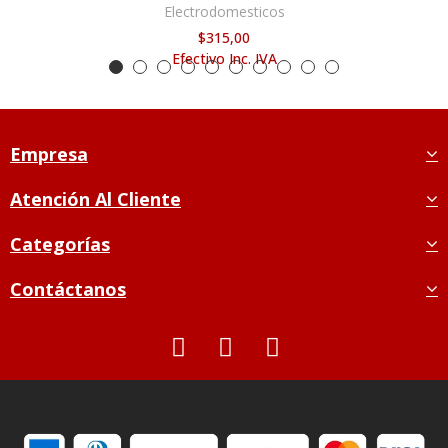
Electrodomesticos
$315,00
Efectivo Inc. IVA
Empresa
Atención Al Cliente
Categorías
Contáctanos