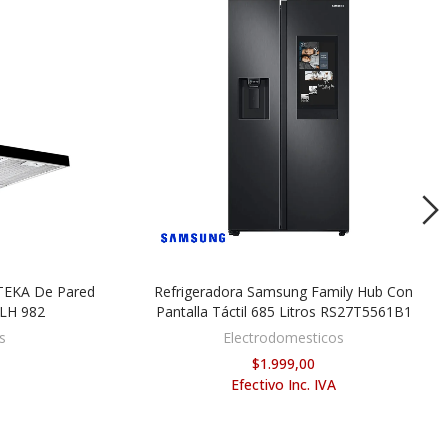
TEKA De Pared
Refrigeradora Samsung Family Hub Con
ITO
AÑADIR AL CARRITO
DLH 982
Pantalla Táctil 685 Litros RS27T5561B1
s
Electrodomesticos
$1.999,00
Efectivo Inc. IVA