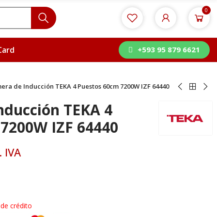
0
0
Card
+593 95 879 6621
era de Inducción TEKA 4 Puestos 60cm 7200W IZF 64440
nducción TEKA 4
 7200W IZF 64440
. IVA
 de crédito