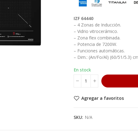
IZF 64440
– 4 Zonas de Inducción.
– Vidrio vitrocerámico.
– Zona flex combinada.
– Potencia de 7200W.
– Funciones automáticas.
– Dim.: (An/Fo/Al) (60/51/5.3) c
En stock
Agregar a favoritos
SKU:
N/A