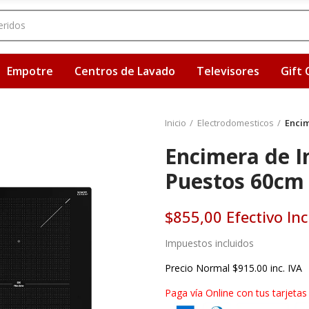
Empotre
Centros de Lavado
Televisores
Gift 
Inicio
Electrodomesticos
Encim
Encimera de I
Puestos 60cm
$855,00 Efectivo Inc
Impuestos incluidos
Precio Normal $915.00 inc. IVA
Paga vía Online con tus tarjetas