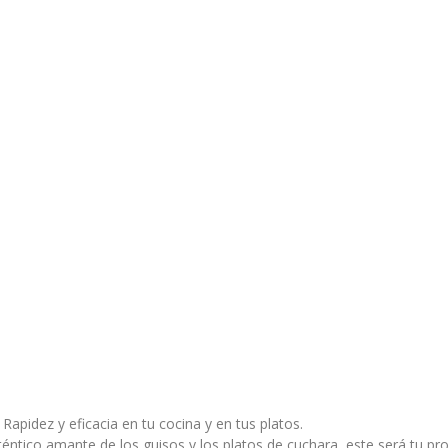
. Rapidez y eficacia en tu cocina y en tus platos.
uténtico amante de los guisos y los platos de cuchara, este será tu pr