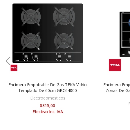
Encimera Empotrable De Gas TEKA Vidrio
Encimera Emp
AÑADIR AL CARRITO
Templado De 60cm GBC64000
Zonas De Ga
Electrodomesticos
$315,00
Efectivo Inc. IVA