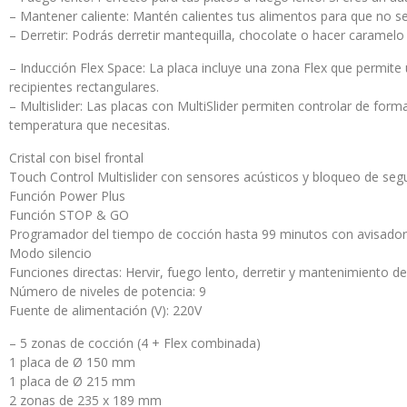
– Mantener caliente: Mantén calientes tus alimentos para que no se 
– Derretir: Podrás derretir mantequilla, chocolate o hacer caramel
– Inducción Flex Space: La placa incluye una zona Flex que permite u
recipientes rectangulares.
– Multislider: Las placas con MultiSlider permiten controlar de form
temperatura que necesitas.
Cristal con bisel frontal
Touch Control Multislider con sensores acústicos y bloqueo de seg
Función Power Plus
Función STOP & GO
Programador del tiempo de cocción hasta 99 minutos con avisador a
Modo silencio
Funciones directas: Hervir, fuego lento, derretir y mantenimiento de
Número de niveles de potencia: 9
Fuente de alimentación (V): 220V
– 5 zonas de cocción (4 + Flex combinada)
1 placa de Ø 150 mm
1 placa de Ø 215 mm
2 zonas de 235 x 189 mm